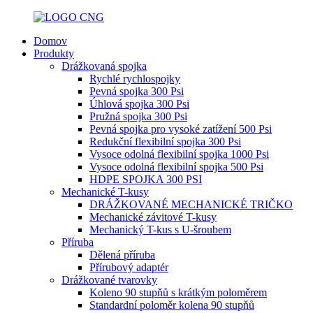
Domov
Produkty
Drážkovaná spojka
Rychlé rychlospojky
Pevná spojka 300 Psi
Úhlová spojka 300 Psi
Pružná spojka 300 Psi
Pevná spojka pro vysoké zatížení 500 Psi
Redukční flexibilní spojka 300 Psi
Vysoce odolná flexibilní spojka 1000 Psi
Vysoce odolná flexibilní spojka 500 Psi
HDPE SPOJKA 300 PSI
Mechanické T-kusy
DRÁŽKOVANÉ MECHANICKÉ TRIČKO
Mechanické závitové T-kusy
Mechanický T-kus s U-šroubem
Příruba
Dělená příruba
Přírubový adaptér
Drážkované tvarovky
Koleno 90 stupňů s krátkým poloměrem
Standardní poloměr kolena 90 stupňů