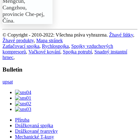
Mengcun,
Cangzhou,
provincie Che-pej,
Čína.
© Copyright - 2010-2022: Všechna práva vyhrazena.
Žhavé štítky
,
Žhavé produkty
,
Mapa stránek
Zatlačovací spojka
,
Rychlospojka
,
Spojky vzduchových
kompresorů
,
Vačkové kování
,
Spojka potrubí
,
Snadný instantní
hrnec
,
Bulletin
upsat
Příruba
Drážkovaná spojka
Drážkované tvarovky
Mechanické T-kusy