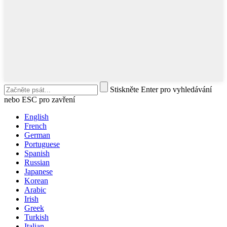
Stiskněte Enter pro vyhledávání
nebo ESC pro zavření
English
French
German
Portuguese
Spanish
Russian
Japanese
Korean
Arabic
Irish
Greek
Turkish
Italian