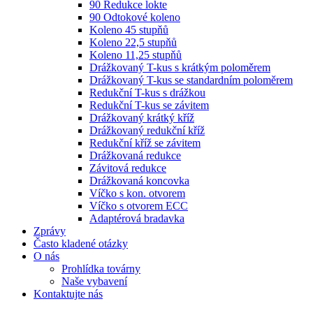
90 Redukce lokte
90 Odtokové koleno
Koleno 45 stupňů
Koleno 22,5 stupňů
Koleno 11,25 stupňů
Drážkovaný T-kus s krátkým poloměrem
Drážkovaný T-kus se standardním poloměrem
Redukční T-kus s drážkou
Redukční T-kus se závitem
Drážkovaný krátký kříž
Drážkovaný redukční kříž
Redukční kříž se závitem
Drážkovaná redukce
Závitová redukce
Drážkovaná koncovka
Víčko s kon. otvorem
Víčko s otvorem ECC
Adaptérová bradavka
Zprávy
Často kladené otázky
O nás
Prohlídka továrny
Naše vybavení
Kontaktujte nás