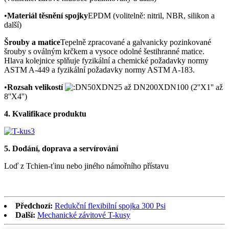
•
Materiál těsnění spojky
EPDM (volitelně: nitril, NBR, silikon a
další)
Šrouby a matice
Tepelně zpracované a galvanicky pozinkované
šrouby s oválným krčkem a vysoce odolné šestihranné matice.
Hlava kolejnice splňuje fyzikální a chemické požadavky normy
ASTM A-449 a fyzikální požadavky normy ASTM A-183.
•
Rozsah velikostí
N50XDN25 až DN200XDN100 (2''X1'' až
8''X4'')
4. Kvalifikace produktu
5. Dodání, doprava a servírování
Loď z Tchien-ťinu nebo jiného námořního přístavu
Předchozí:
Redukční flexibilní spojka 300 Psi
Další:
Mechanické závitové T-kusy