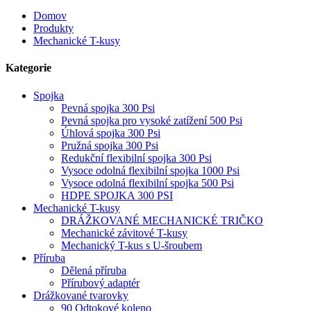
Domov
Produkty
Mechanické T-kusy
Kategorie
Spojka
Pevná spojka 300 Psi
Pevná spojka pro vysoké zatížení 500 Psi
Úhlová spojka 300 Psi
Pružná spojka 300 Psi
Redukční flexibilní spojka 300 Psi
Vysoce odolná flexibilní spojka 1000 Psi
Vysoce odolná flexibilní spojka 500 Psi
HDPE SPOJKA 300 PSI
Mechanické T-kusy
DRÁŽKOVANÉ MECHANICKÉ TRIČKO
Mechanické závitové T-kusy
Mechanický T-kus s U-šroubem
Příruba
Dělená příruba
Přírubový adaptér
Drážkované tvarovky
90 Odtokové koleno