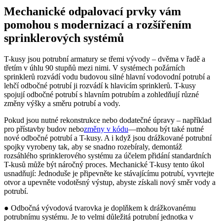
Mechanické odpalovací prvky vám
pomohou s modernizací a rozšířením
sprinklerových systémů
T-kusy jsou potrubní armatury se třemi vývody – dvěma v řadě a
třetím v úhlu 90 stupňů mezi nimi. V systémech požárních
sprinklerů rozvádí vodu budovou silné hlavní vodovodní potrubí a
lehčí odbočné potrubí ji rozvádí k hlavicím sprinklerů. T-kusy
spojují odbočné potrubí s hlavním potrubím a zohledňují různé
změny výšky a směru potrubí a vody.
Pokud jsou nutné rekonstrukce nebo dodatečné úpravy – například
pro přístavby budov nebo
změny v kódu
—mohou být také nutné
nové odbočné potrubí a T-kusy. A i když jsou drážkované potrubní
spojky vyrobeny tak, aby se snadno rozebíraly, demontáž
rozsáhlého sprinklerového systému za účelem přidání standardních
T-kusů může být náročný proces. Mechanické T-kusy tento úkol
usnadňují: Jednoduše je připevněte ke stávajícímu potrubí, vyvrtejte
otvor a upevněte vodotěsný výstup, abyste získali nový směr vody a
potrubí.
● Odbočná vývodová tvarovka je doplňkem k drážkovanému
potrubnímu systému. Je to velmi důležitá potrubní jednotka v