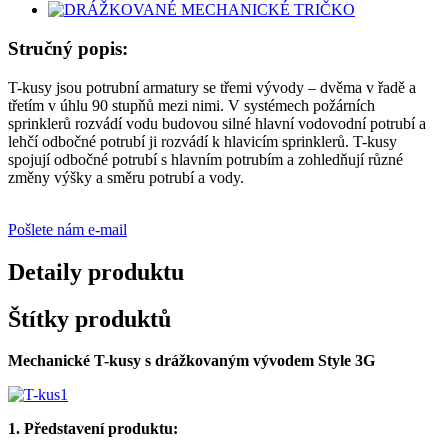
Stručný popis:
T-kusy jsou potrubní armatury se třemi vývody – dvěma v řadě a
třetím v úhlu 90 stupňů mezi nimi. V systémech požárních
sprinklerů rozvádí vodu budovou silné hlavní vodovodní potrubí a
lehčí odbočné potrubí ji rozvádí k hlavicím sprinklerů. T-kusy
spojují odbočné potrubí s hlavním potrubím a zohledňují různé
změny výšky a směru potrubí a vody.
Pošlete nám e-mail
Detaily produktu
Štítky produktů
Mechanické T-kusy s drážkovaným vývodem Style 3G
1. Představení produktu: