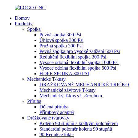
Domov
Produkty
Spojka
Pevná spojka 300 Psi
Úhlová spojka 300 Psi
Pružná spojka 300 Psi
Pevná spojka pro vysoké zatížení 500 Psi
Redukční flexibilní spojka 300 Psi
Vysoce odolná flexibilní spojka 1000 Psi
Vysoce odolná flexibilní spojka 500 Psi
HDPE SPOJKA 300 PSI
Mechanické T-kusy
DRÁŽKOVANÉ MECHANICKÉ TRIČKO
Mechanické závitové T-kusy
Mechanický T-kus s U-šroubem
Příruba
Dělená příruba
Přírubový adaptér
Drážkované tvarovky
Koleno 90 stupňů s krátkým poloměrem
Standardní poloměr kolena 90 stupňů
90 Redukce lokte