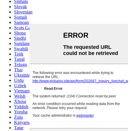
Sinhala
Slovak
Slovenian
Somali
Samoan
Scots Gaelic
Shona
Sindhi
Sundanese
Swahili
Tajik
Tamil
Telugu
Thai
Ukrainian
Urdu
Uzbek
Vietnamese
Welsh
Xhosa
Yiddish
Yoruba
Zulu
Kinyarwanda
Tatar