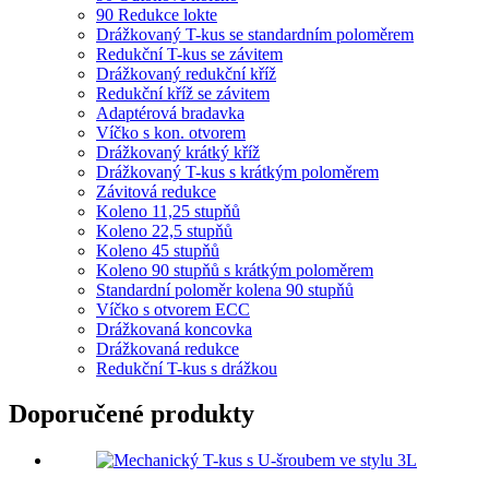
90 Redukce lokte
Drážkovaný T-kus se standardním poloměrem
Redukční T-kus se závitem
Drážkovaný redukční kříž
Redukční kříž se závitem
Adaptérová bradavka
Víčko s kon. otvorem
Drážkovaný krátký kříž
Drážkovaný T-kus s krátkým poloměrem
Závitová redukce
Koleno 11,25 stupňů
Koleno 22,5 stupňů
Koleno 45 stupňů
Koleno 90 stupňů s krátkým poloměrem
Standardní poloměr kolena 90 stupňů
Víčko s otvorem ECC
Drážkovaná koncovka
Drážkovaná redukce
Redukční T-kus s drážkou
Doporučené produkty