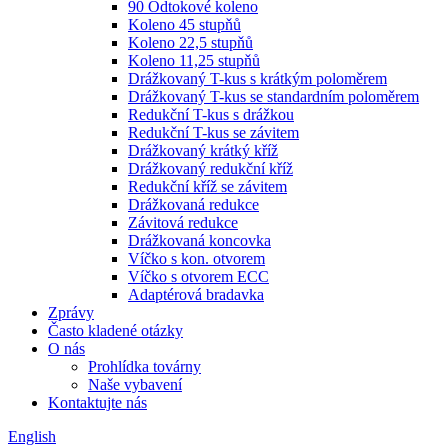
90 Odtokové koleno
Koleno 45 stupňů
Koleno 22,5 stupňů
Koleno 11,25 stupňů
Drážkovaný T-kus s krátkým poloměrem
Drážkovaný T-kus se standardním poloměrem
Redukční T-kus s drážkou
Redukční T-kus se závitem
Drážkovaný krátký kříž
Drážkovaný redukční kříž
Redukční kříž se závitem
Drážkovaná redukce
Závitová redukce
Drážkovaná koncovka
Víčko s kon. otvorem
Víčko s otvorem ECC
Adaptérová bradavka
Zprávy
Často kladené otázky
O nás
Prohlídka továrny
Naše vybavení
Kontaktujte nás
English