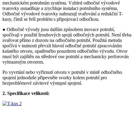
mechanickém potrubním systému. Vzhled odbočné vývodové
tvarovky usnadňuje a zrychluje instalaci potrubního systému.
Odbočné vývodové tvarovky nahrazují svařování a redukční T-
kusy, čímž se řeší problém s připojovací odbočkou.
● Odbočné vývody jsou dalším způsobem inovace potrubí,
spočívají v použití šroubových spojů odbočných potrubí. Není třeba
svařovat přímo z dozoru na odbočném potrubí. Použitá metoda
spočívá v nutnosti převzít hlavní odbočné potrubí zpracováním
kulatého otvoru, opatřeného pouzdrem odbočného vývodu. Otvor
musí být zajištěn na středové ose potrubí a mechanicky perforován
vyhrazeným otvorem.
Po vyvrtání nebo vyříznutí otvoru v potrubí v místě odbočného
spojení jednoduše připevněte svorky kolem potrubí pro
bezproblémové závitové výstupní spojení.
2. Specifikace velikosti: