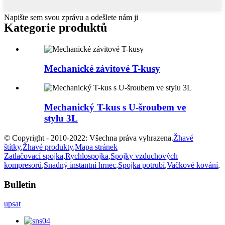
Napište sem svou zprávu a odešlete nám ji
Kategorie produktů
Mechanické závitové T-kusy
Mechanický T-kus s U-šroubem ve
stylu 3L
© Copyright - 2010-2022: Všechna práva vyhrazena.
Žhavé
štítky
,
Žhavé produkty
,
Mapa stránek
Zatlačovací spojka
,
Rychlospojka
,
Spojky vzduchových
kompresorů
,
Snadný instantní hrnec
,
Spojka potrubí
,
Vačkové kování
,
Bulletin
upsat