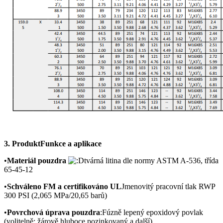
3. Produkt
Funkce a aplikace
•
Materiál pouzdra
tvárná litina dle normy ASTM A-536, třída
65-45-12
•
Schváleno FM a certifikováno UL
Jmenovitý pracovní tlak RWP
300 PSI (2,065 MPa/20,65 barů)
•
Povrchová úprava pouzdra
:Fúzně lepený epoxidový povlak
(volitelně: žárově hluboce pozinkovaný a další)