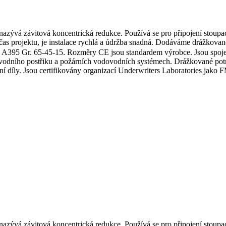
ývá závitová koncentrická redukce. Používá se pro připojení stoupac
čas projektu, je instalace rychlá a údržba snadná. Dodáváme drážkované
395 Gr. 65-45-15. Rozměry CE jsou standardem výrobce. Jsou spojeny
 vodního postřiku a požárních vodovodních systémech. Drážkované potr
rubní díly. Jsou certifikovány organizací Underwriters Laboratories j
ývá závitová koncentrická redukce. Používá se pro připojení stoupac