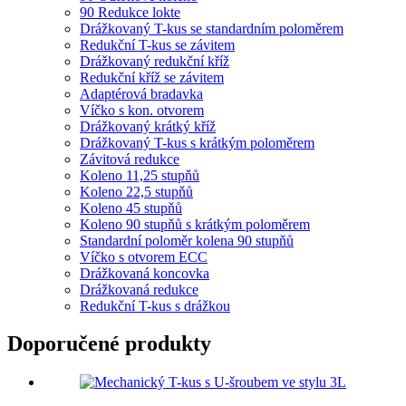
90 Redukce lokte
Drážkovaný T-kus se standardním poloměrem
Redukční T-kus se závitem
Drážkovaný redukční kříž
Redukční kříž se závitem
Adaptérová bradavka
Víčko s kon. otvorem
Drážkovaný krátký kříž
Drážkovaný T-kus s krátkým poloměrem
Závitová redukce
Koleno 11,25 stupňů
Koleno 22,5 stupňů
Koleno 45 stupňů
Koleno 90 stupňů s krátkým poloměrem
Standardní poloměr kolena 90 stupňů
Víčko s otvorem ECC
Drážkovaná koncovka
Drážkovaná redukce
Redukční T-kus s drážkou
Doporučené produkty