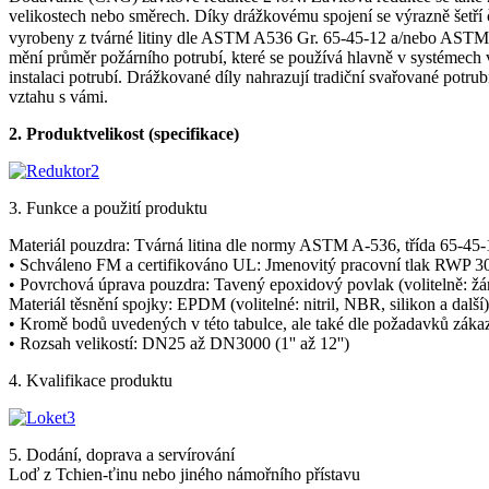
velikostech nebo směrech. Díky drážkovému spojení se výrazně šetří 
vyrobeny z tvárné litiny dle ASTM A536 Gr. 65-45-12 a/nebo ASTM A
mění průměr požárního potrubí, které se používá hlavně v systémech
instalaci potrubí. Drážkované díly nahrazují tradiční svařované pot
vztahu s vámi.
2. Produkt
velikost (specifikace)
3. Funkce a použití produktu
Materiál pouzdra: Tvárná litina dle normy ASTM A-536, třída 65-45-
• Schváleno FM a certifikováno UL: Jmenovitý pracovní tlak RWP 3
• Povrchová úprava pouzdra: Tavený epoxidový povlak (volitelně: žá
Materiál těsnění spojky: EPDM (volitelné: nitril, NBR, silikon a další)
• Kromě bodů uvedených v této tabulce, ale také dle požadavků zákaz
• Rozsah velikostí: DN25 až DN3000 (1'' až 12'')
4. Kvalifikace produktu
5. Dodání, doprava a servírování
Loď z Tchien-ťinu nebo jiného námořního přístavu