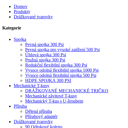
Domov
Produkty
Drážkované tvarovky
Kategorie
Spojka
Pevná spojka 300 Psi
Pevná spojka pro vysoké zatížení 500 Psi
Úhlová spojka 300 Psi
Pružná spojka 300 Psi
Redukční flexibilní spojka 300 Psi
Vysoce odolná flexibilní spojka 1000 Psi
Vysoce odolná flexibilní spojka 500 Psi
HDPE SPOJKA 300 PSI
Mechanické T-kusy
DRÁŽKOVANÉ MECHANICKÉ TRIČKO
Mechanické závitové T-kusy
Mechanický T-kus s U-šroubem
Příruba
Dělená příruba
Přírubový adaptér
Drážkované tvarovky
90 Odtokové koleno