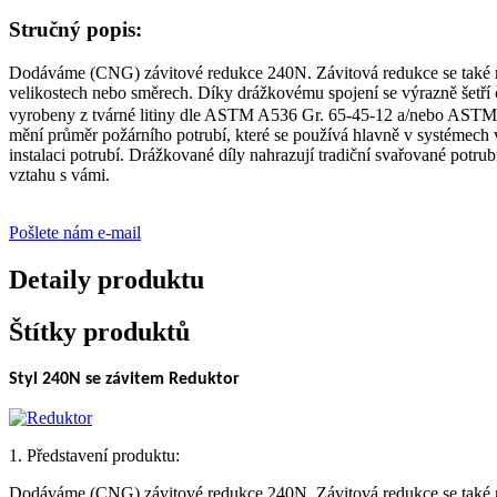
Stručný popis:
Dodáváme (CNG) závitové redukce 240N. Závitová redukce se také naz
velikostech nebo směrech. Díky drážkovému spojení se výrazně šetří 
vyrobeny z tvárné litiny dle ASTM A536 Gr. 65-45-12 a/nebo ASTM A
mění průměr požárního potrubí, které se používá hlavně v systémech
instalaci potrubí. Drážkované díly nahrazují tradiční svařované pot
vztahu s vámi.
Pošlete nám e-mail
Detaily produktu
Štítky produktů
Styl 240N se závitem
Reduktor
1. Představení produktu:
Dodáváme (CNG) závitové redukce 240N. Závitová redukce se také naz