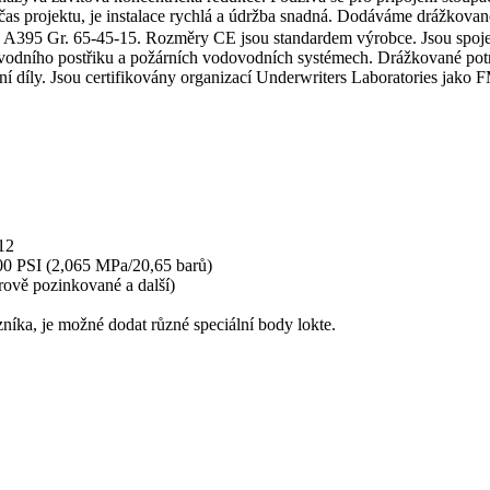
čas projektu, je instalace rychlá a údržba snadná. Dodáváme drážkované
395 Gr. 65-45-15. Rozměry CE jsou standardem výrobce. Jsou spojeny
 vodního postřiku a požárních vodovodních systémech. Drážkované potr
rubní díly. Jsou certifikovány organizací Underwriters Laboratories j
12
00 PSI (2,065 MPa/20,65 barů)
rově pozinkované a další)
níka, je možné dodat různé speciální body lokte.