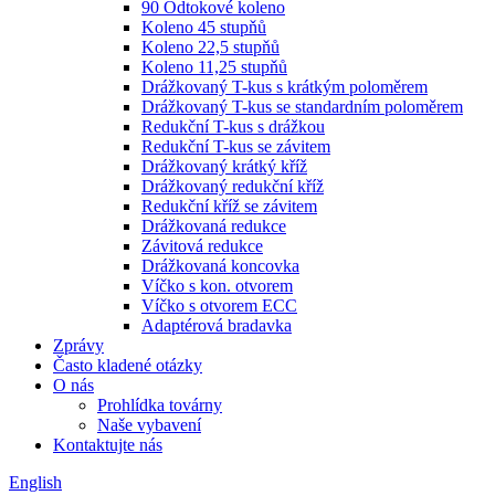
90 Odtokové koleno
Koleno 45 stupňů
Koleno 22,5 stupňů
Koleno 11,25 stupňů
Drážkovaný T-kus s krátkým poloměrem
Drážkovaný T-kus se standardním poloměrem
Redukční T-kus s drážkou
Redukční T-kus se závitem
Drážkovaný krátký kříž
Drážkovaný redukční kříž
Redukční kříž se závitem
Drážkovaná redukce
Závitová redukce
Drážkovaná koncovka
Víčko s kon. otvorem
Víčko s otvorem ECC
Adaptérová bradavka
Zprávy
Často kladené otázky
O nás
Prohlídka továrny
Naše vybavení
Kontaktujte nás
English