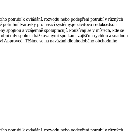
ího potrubí k ovládání, rozvodu nebo podepření potrubí v různých
 potrubní tvarovky pro hasicí systémy.
Jsou
je závitová redukce
 spojkou a vzájemně spolupracují. Používají se v místech, kde se
ubní díly spolu s drážkovanými spojkami zajišťují rychlou a snadnou
ako FM Approved. Těšíme se na navázání dlouhodobého obchodního
ího potrubí k ovládání, rozvodu nebo podepření potrubí v různých