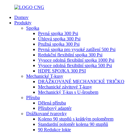
Domov
Produkty
Spojka
Pevná spojka 300 Psi
Úhlová spojka 300 Psi
Pružná spojka 300 Psi
Pevná spojka pro vysoké zatížení 500 Psi
Redukční flexibilní spojka 300 Psi
Vysoce odolná flexibilní spojka 1000 Psi
Vysoce odolná flexibilní spojka 500 Psi
HDPE SPOJKA 300 PSI
Mechanické T-kusy
DRÁŽKOVANÉ MECHANICKÉ TRIČKO
Mechanické závitové T-kusy
Mechanický T-kus s U-šroubem
Příruba
Dělená příruba
Přírubový adaptér
Drážkované tvarovky
Koleno 90 stupňů s krátkým poloměrem
Standardní poloměr kolena 90 stupňů
90 Redukce lokte