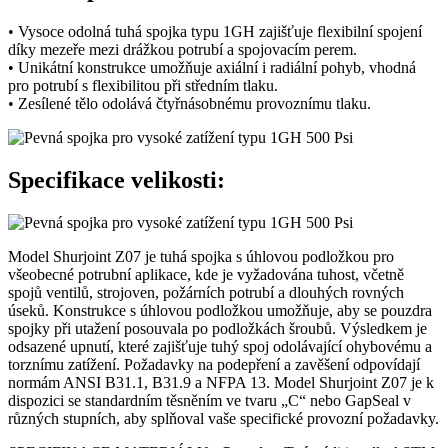
• Vysoce odolná tuhá spojka typu 1GH zajišťuje flexibilní spojení
díky mezeře mezi drážkou potrubí a spojovacím perem.
• Unikátní konstrukce umožňuje axiální i radiální pohyb, vhodná
pro potrubí s flexibilitou při středním tlaku.
• Zesílené tělo odolává čtyřnásobnému provoznímu tlaku.
Specifikace velikosti:
Model Shurjoint Z07 je tuhá spojka s úhlovou podložkou pro
všeobecné potrubní aplikace, kde je vyžadována tuhost, včetně
spojů ventilů, strojoven, požárních potrubí a dlouhých rovných
úseků. Konstrukce s úhlovou podložkou umožňuje, aby se pouzdra
spojky při utažení posouvala po podložkách šroubů. Výsledkem je
odsazené upnutí, které zajišťuje tuhý spoj odolávající ohybovému a
torznímu zatížení. Požadavky na podepření a zavěšení odpovídají
normám ANSI B31.1, B31.9 a NFPA 13. Model Shurjoint Z07 je k
dispozici se standardním těsněním ve tvaru „C“ nebo GapSeal v
různých stupních, aby splňoval vaše specifické provozní požadavky.