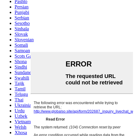
Pashto
Persian
Punjabi
Serbian
Sesotho
Sinhala
Slovak
Slovenian
Somali
Samoan
Scots Gaelic
Shona
Sindhi
Sundanese
Swahili
Tajik
Tamil
Telugu
Thai
Ukrainian
Urdu
Uzbek
Vietnamese
Welsh
Xhosa