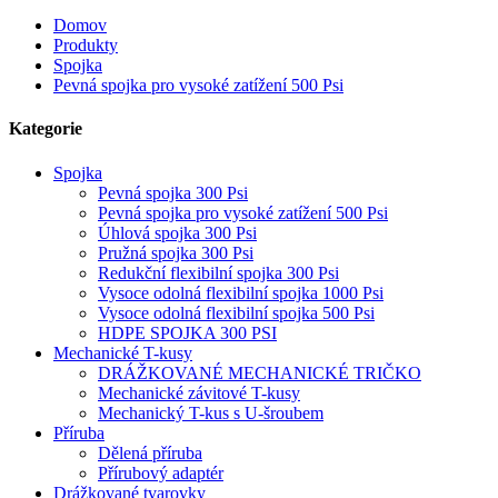
Domov
Produkty
Spojka
Pevná spojka pro vysoké zatížení 500 Psi
Kategorie
Spojka
Pevná spojka 300 Psi
Pevná spojka pro vysoké zatížení 500 Psi
Úhlová spojka 300 Psi
Pružná spojka 300 Psi
Redukční flexibilní spojka 300 Psi
Vysoce odolná flexibilní spojka 1000 Psi
Vysoce odolná flexibilní spojka 500 Psi
HDPE SPOJKA 300 PSI
Mechanické T-kusy
DRÁŽKOVANÉ MECHANICKÉ TRIČKO
Mechanické závitové T-kusy
Mechanický T-kus s U-šroubem
Příruba
Dělená příruba
Přírubový adaptér
Drážkované tvarovky