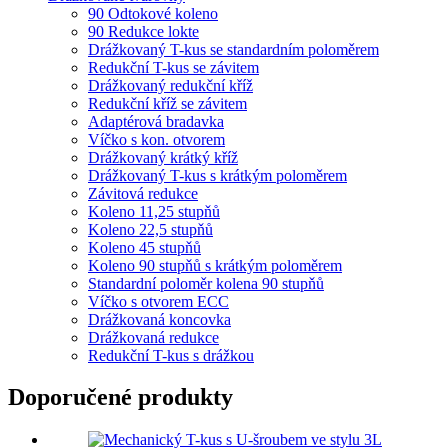
90 Odtokové koleno
90 Redukce lokte
Drážkovaný T-kus se standardním poloměrem
Redukční T-kus se závitem
Drážkovaný redukční kříž
Redukční kříž se závitem
Adaptérová bradavka
Víčko s kon. otvorem
Drážkovaný krátký kříž
Drážkovaný T-kus s krátkým poloměrem
Závitová redukce
Koleno 11,25 stupňů
Koleno 22,5 stupňů
Koleno 45 stupňů
Koleno 90 stupňů s krátkým poloměrem
Standardní poloměr kolena 90 stupňů
Víčko s otvorem ECC
Drážkovaná koncovka
Drážkovaná redukce
Redukční T-kus s drážkou
Doporučené produkty