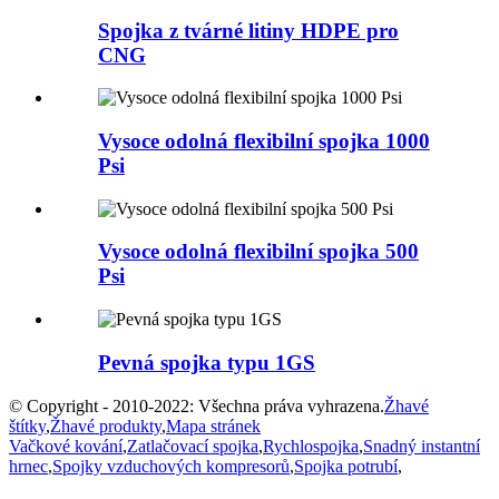
Spojka z tvárné litiny HDPE pro
CNG
Vysoce odolná flexibilní spojka 1000
Psi
Vysoce odolná flexibilní spojka 500
Psi
Pevná spojka typu 1GS
© Copyright - 2010-2022: Všechna práva vyhrazena.
Žhavé
štítky
,
Žhavé produkty
,
Mapa stránek
Vačkové kování
,
Zatlačovací spojka
,
Rychlospojka
,
Snadný instantní
hrnec
,
Spojky vzduchových kompresorů
,
Spojka potrubí
,