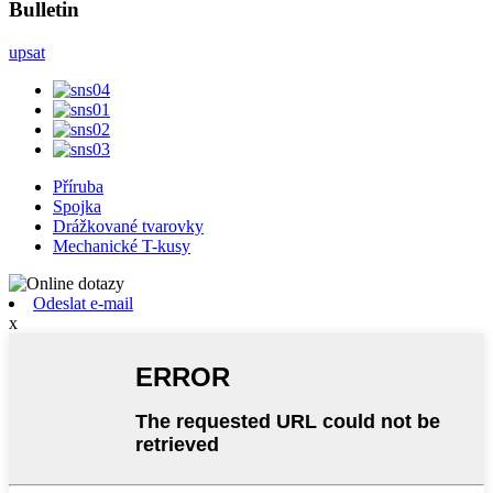
Bulletin
upsat
Příruba
Spojka
Drážkované tvarovky
Mechanické T-kusy
Odeslat e-mail
x