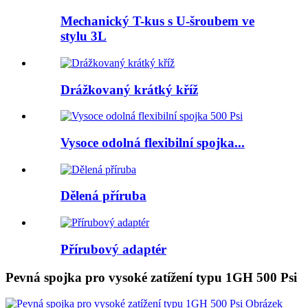
Mechanický T-kus s U-šroubem ve
stylu 3L
Drážkovaný krátký kříž
Vysoce odolná flexibilní spojka...
Dělená příruba
Přírubový adaptér
Pevná spojka pro vysoké zatížení typu 1GH 500 Psi