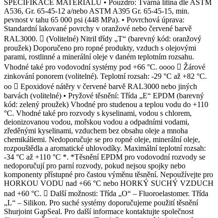
SPECIFIKACE MATERIÁLU • Pouzdro: Tvárná litina dle ASTM
A536, Gr. 65-45-12 a/nebo ASTM A395 Gr. 65-45-15, min.
pevnost v tahu 65 000 psi (448 MPa). • Povrchová úprava:
Standardní lakované povrchy v oranžové nebo červené barvě
RAL3000.  (Volitelné) Nitril třídy „T“ (barevný kód: oranžový
proužek) Doporučeno pro ropné produkty, vzduch s olejovými
parami, rostlinné a minerální oleje v daném teplotním rozsahu.
Vhodné také pro vodovodní systémy pod +66 °C. oooo  Žárové
zinkování ponorem (volitelné). Teplotní rozsah: -29 °C až +82 °C.
oo  Epoxidové nátěry v červené barvě RAL3000 nebo jiných
barvách (volitelné) • Pryžové těsnění: Třída „E“ EPDM (barevný
kód: zelený proužek) Vhodné pro studenou a teplou vodu do +110
°C. Vhodné také pro rozvody s kyselinami, vodou s chlorem,
deionizovanou vodou, mořskou vodou a odpadními vodami,
zředěnými kyselinami, vzduchem bez obsahu oleje a mnoha
chemikáliemi. Nedoporučuje se pro ropné oleje, minerální oleje,
rozpouštědla a aromatické uhlovodíky. Maximální teplotní rozsah:
-34 °C až +110 °C *. *Těsnění EPDM pro vodovodní rozvody se
nedoporučují pro parní rozvody, pokud nejsou spojky nebo
komponenty přístupné pro častou výměnu těsnění. Nepoužívejte pro
HORKOU VODU nad +66 °C nebo HORKÝ SUCHÝ VZDUCH
nad +60 °C.  Další možnosti: Třída „O“ – Fluoroelastomer. Třída
„L“ – Silikon. Pro suché systémy doporučujeme použití těsnění
Shurjoint GapSeal. Pro další informace kontaktujte společnost