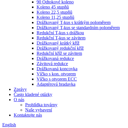
90 Odtokové koleno
Koleno 45 stupňů
Koleno 22,5 stupňů
Koleno 11,25 stupňů
Drážkovaný T-kus s krátkým poloměrem
Drážkovaný T-kus se standardním poloměrem
Redukční T-kus s drážkou
Redukční T-kus se závitem
Drážkovaný krátký kříž
Drážkovaný redukční kříž
Redukční kříž se závitem
Drážkovaná redukce
Závitová redukce
Drážkovaná koncovka
Víčko s kon. otvorem
Víčko s otvorem ECC
Adaptérová bradavka
Zprávy
Často kladené otázky
O nás
Prohlídka továrny
Naše vybavení
Kontaktujte nás
English