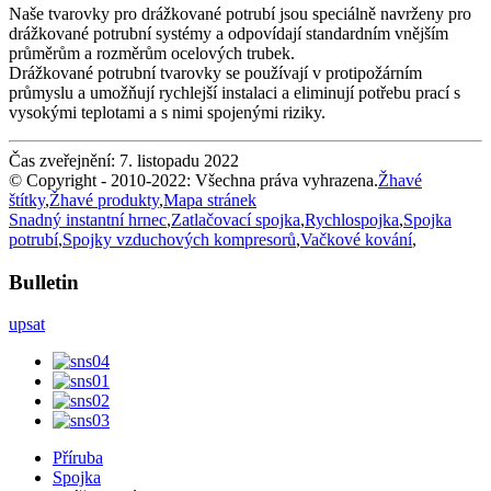
Naše tvarovky pro drážkované potrubí jsou speciálně navrženy pro
drážkované potrubní systémy a odpovídají standardním vnějším
průměrům a rozměrům ocelových trubek.
Drážkované potrubní tvarovky se používají v protipožárním
průmyslu a umožňují rychlejší instalaci a eliminují potřebu prací s
vysokými teplotami a s nimi spojenými riziky.
Čas zveřejnění: 7. listopadu 2022
© Copyright - 2010-2022: Všechna práva vyhrazena.
Žhavé
štítky
,
Žhavé produkty
,
Mapa stránek
Snadný instantní hrnec
,
Zatlačovací spojka
,
Rychlospojka
,
Spojka
potrubí
,
Spojky vzduchových kompresorů
,
Vačkové kování
,
Bulletin
upsat
Příruba
Spojka