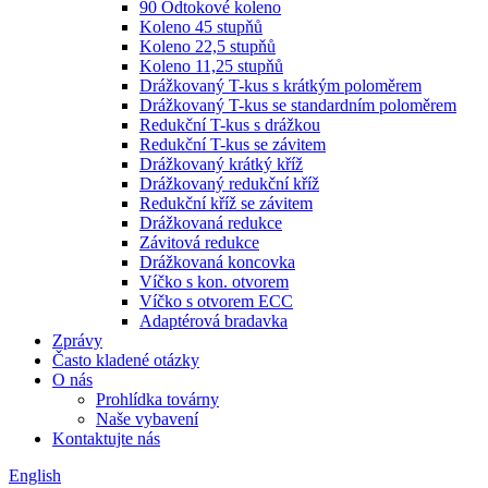
90 Odtokové koleno
Koleno 45 stupňů
Koleno 22,5 stupňů
Koleno 11,25 stupňů
Drážkovaný T-kus s krátkým poloměrem
Drážkovaný T-kus se standardním poloměrem
Redukční T-kus s drážkou
Redukční T-kus se závitem
Drážkovaný krátký kříž
Drážkovaný redukční kříž
Redukční kříž se závitem
Drážkovaná redukce
Závitová redukce
Drážkovaná koncovka
Víčko s kon. otvorem
Víčko s otvorem ECC
Adaptérová bradavka
Zprávy
Často kladené otázky
O nás
Prohlídka továrny
Naše vybavení
Kontaktujte nás
English