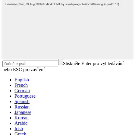
Stiskněte Enter pro vyhledávání
nebo ESC pro zavření
English
French
German
Portuguese
Spanish
Russian
Japanese
Korean
Arabic
Irish
Greek