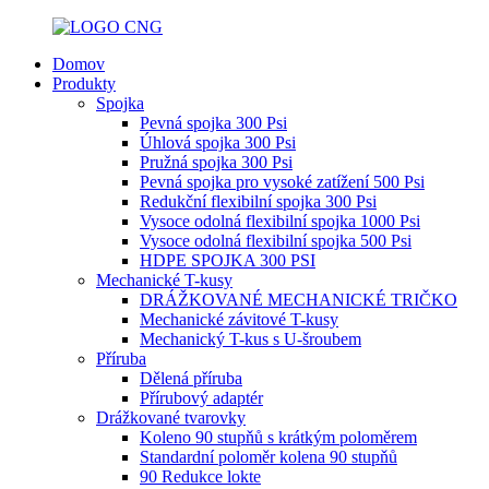
Domov
Produkty
Spojka
Pevná spojka 300 Psi
Úhlová spojka 300 Psi
Pružná spojka 300 Psi
Pevná spojka pro vysoké zatížení 500 Psi
Redukční flexibilní spojka 300 Psi
Vysoce odolná flexibilní spojka 1000 Psi
Vysoce odolná flexibilní spojka 500 Psi
HDPE SPOJKA 300 PSI
Mechanické T-kusy
DRÁŽKOVANÉ MECHANICKÉ TRIČKO
Mechanické závitové T-kusy
Mechanický T-kus s U-šroubem
Příruba
Dělená příruba
Přírubový adaptér
Drážkované tvarovky
Koleno 90 stupňů s krátkým poloměrem
Standardní poloměr kolena 90 stupňů
90 Redukce lokte